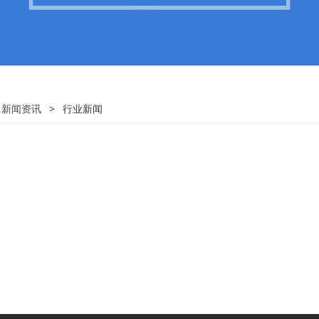
:
新闻资讯
>
行业新闻