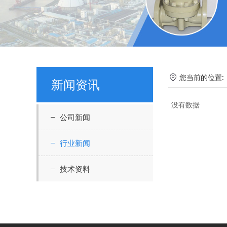
您当前的位置
新闻资讯
没有数据
公司新闻
行业新闻
技术资料